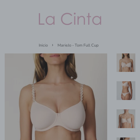
›
Inicio
MarieJo - Tom Full Cup