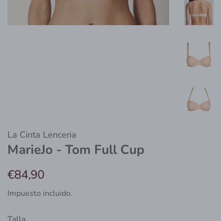
La Cinta Lenceria
MarieJo - Tom Full Cup
Precio
Precio
€84,90
habitual
de
Impuesto incluido.
venta
Talla