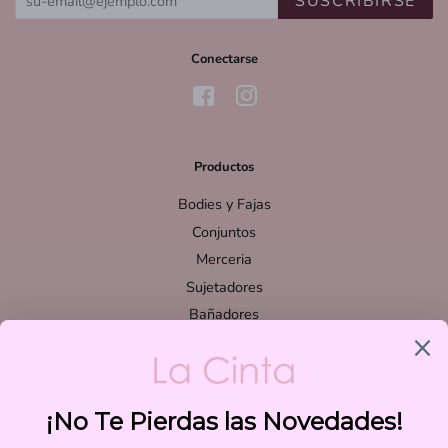
SUSCRIBIRSE
Conectarse
Facebook
Instagram
Productos
Bodies y Fajas
Conjuntos
Merceria
Sujetadores
Bañadores
Bikinis
FINANCIADO POR LA UNIÓN EUROPEA CON EL
PROGRAMA KIT DIGITAL POR LOS FONDOS NEXT